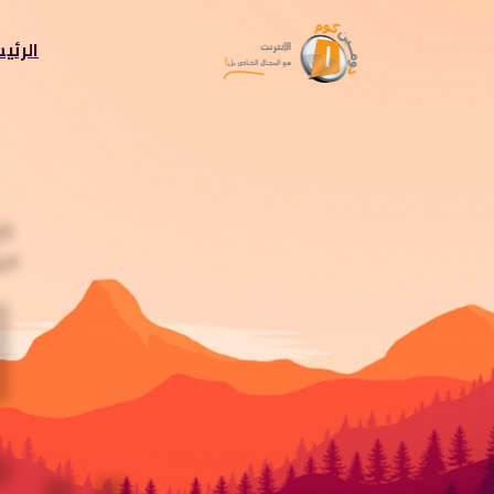
الرئي
أ