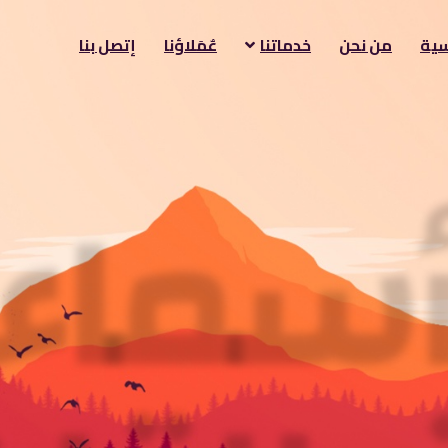
سية
من نحن
خدماتنا
عٌمَلاؤنا
إتصل بنا
سماء